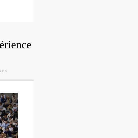
érience
RES