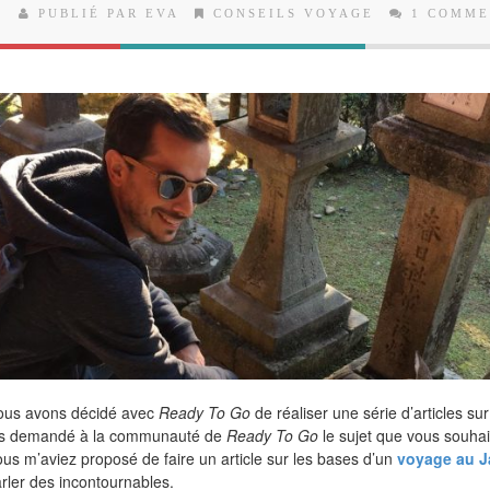
9
PUBLIÉ PAR EVA
CONSEILS VOYAGE
1 COMME
ous avons décidé avec
Ready To Go
de réaliser une série d’articles su
s demandé à la communauté de
Ready To Go
le sujet que vous souhai
Vous m’aviez proposé de faire un article sur les bases d’un
voyage au 
rler des incontournables.