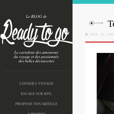
Le BLOG de
T
JUIL 22, 20
Le carrefour des amoureux
du voyage et des passionnés
des belles découvertes
CONSEILS VOYAGE
ESCALE SUR RTG
PROPOSE TON ARTICLE