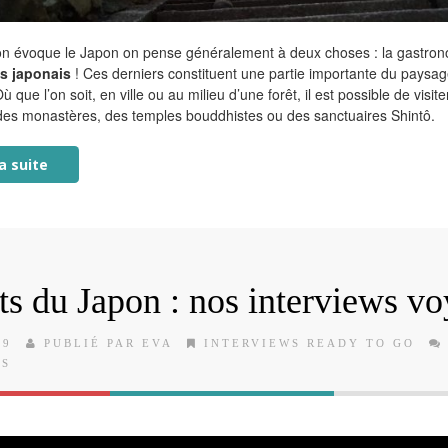
on évoque le Japon on pense généralement à deux choses : la gastron
s japonais
! Ces derniers constituent une partie importante du paysa
ù que l’on soit, en ville ou au milieu d’une forêt, il est possible de visit
es monastères, des temples bouddhistes ou des sanctuaires Shintô.
la suite
its du Japon : nos interviews v
19
PUBLIÉ PAR EVA
INTERVIEWS READY TO GO
ES