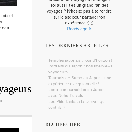
Toi aussi, t’es un grand fan des
voyages ? N'hésite pas à te rendre
omie et
sur le site pour partager ton
ge
expérience ;) ;)
er des
Readytogo.fr
LES DERNIERS ARTICLES
Temples japonais : tour d’horizon !
Portraits du Japon : nos interviews
voyageurs
Tournois de Sumo au Japon : une
expérience exceptionnelle !
oyageurs
Les incontournables du Japon
avec Noho Travels
Les Ptits Tanks à la Dérive, qui
0
sont-ils ?
RECHERCHER