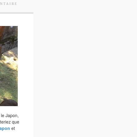
NTAIRE
r le Japon,
teriez que
Japon
et