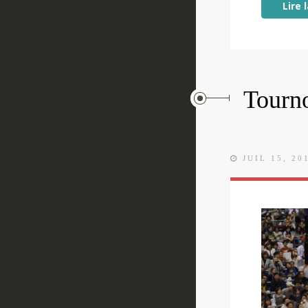
Lire 
Tourno
JUIL 15, 20