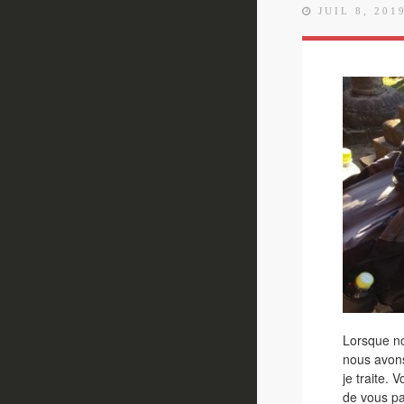
JUIL 8, 201
Lorsque n
nous avon
je traite. 
de vous pa