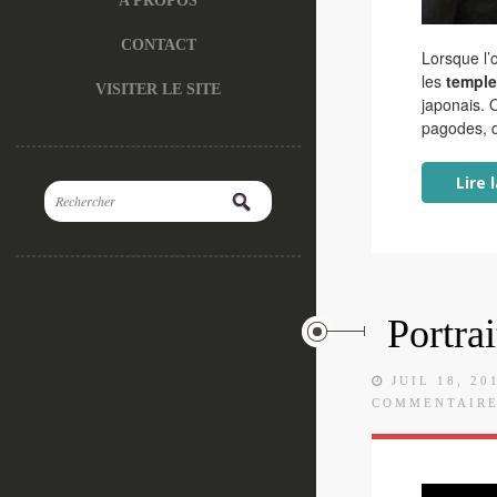
A PROPOS
CONTACT
Lorsque l’
les
temple
VISITER LE SITE
japonais. O
pagodes, d
Lire 
Portra
JUIL 18, 20
COMMENTAIR