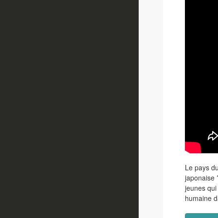
Le pays du 
japonaise 
jeunes qui 
humaine d