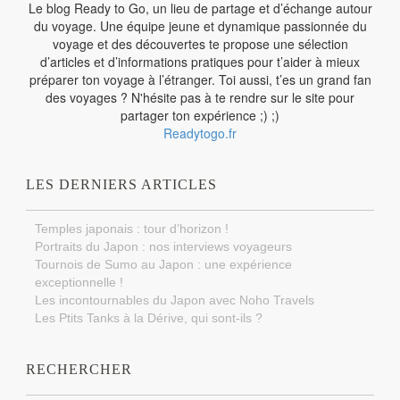
Le blog Ready to Go, un lieu de partage et d’échange autour
du voyage. Une équipe jeune et dynamique passionnée du
voyage et des découvertes te propose une sélection
d’articles et d’informations pratiques pour t’aider à mieux
préparer ton voyage à l’étranger. Toi aussi, t’es un grand fan
des voyages ? N'hésite pas à te rendre sur le site pour
partager ton expérience ;) ;)
Readytogo.fr
LES DERNIERS ARTICLES
Temples japonais : tour d’horizon !
Portraits du Japon : nos interviews voyageurs
Tournois de Sumo au Japon : une expérience
exceptionnelle !
Les incontournables du Japon avec Noho Travels
Les Ptits Tanks à la Dérive, qui sont-ils ?
RECHERCHER