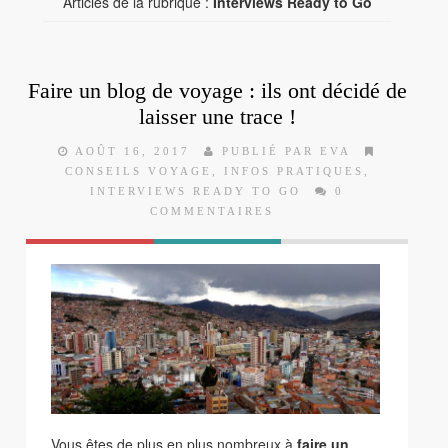
Articles de la rubrique :
Interviews Ready to Go
Faire un blog de voyage : ils ont décidé de
laisser une trace !
AOÛT 16, 2017
PUBLIÉ PAR EVA
CONSEILS VOYAGE
,
INFOS PRATIQUES
,
INTERVIEWS READY TO GO
0
COMMENTAIRES
Vous êtes de plus en plus nombreux à
faire un