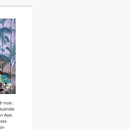
8 mois :
ustralie
en Asie,
 ses
son