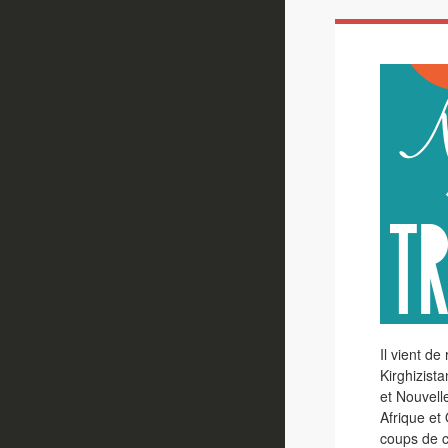
Il vient de
Kirghizist
et Nouvell
Afrique et
coups de c