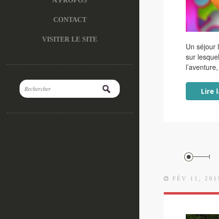
A PROPOS
CONTACT
VISITER LE SITE
Un séjour l
sur lesque
l’aventure
Lire 
FÉV 11, 201