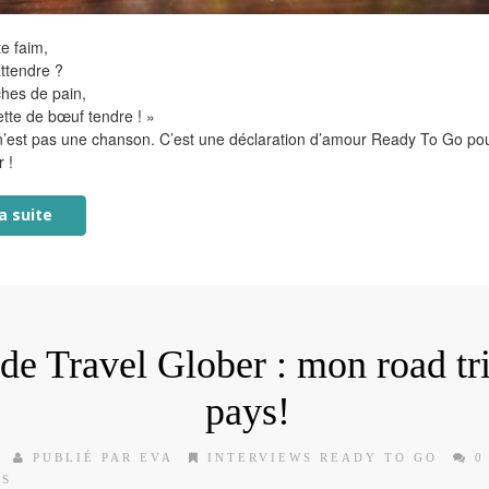
te faim,
ttendre ?
hes de pain,
ette de bœuf tendre ! »
n’est pas une chanson. C’est une déclaration d’amour Ready To Go po
 !
la suite
de Travel Glober : mon road tr
pays!
PUBLIÉ PAR EVA
INTERVIEWS READY TO GO
0
ES