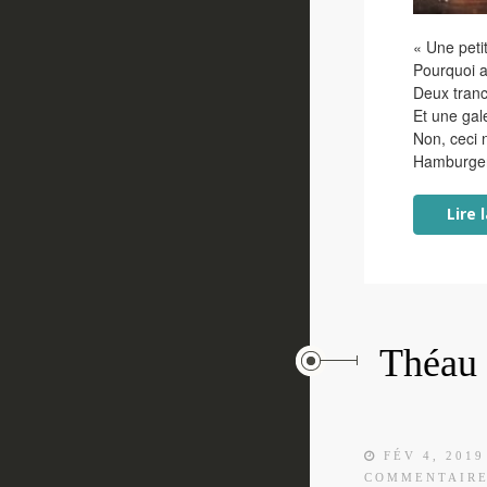
« Une peti
Pourquoi a
Deux tranc
Et une gal
Non, ceci 
Hamburger
Lire 
Théau 
FÉV 4, 2019
COMMENTAIR