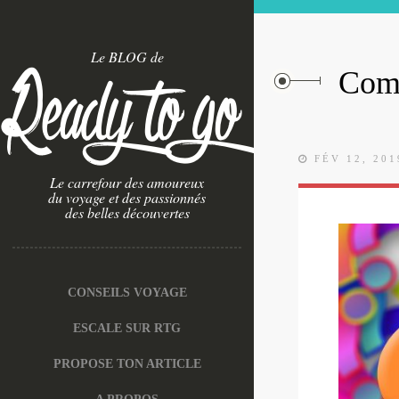
Le BLOG de
Comm
FÉV 12, 201
Le carrefour des amoureux
du voyage et des passionnés
des belles découvertes
CONSEILS VOYAGE
ESCALE SUR RTG
PROPOSE TON ARTICLE