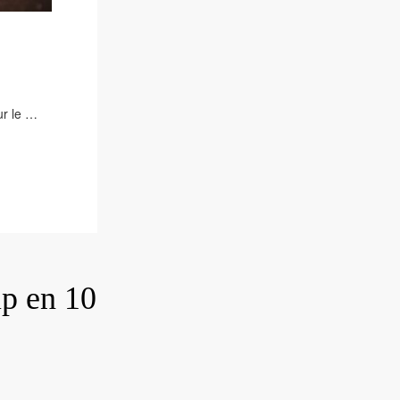
ur le …
ip en 10